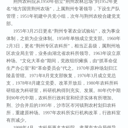
荆州农科院从
1950
年创立“荆州农林总场”到
1952
年更
名“地方国营荆州农场”，上属荆州专署领导，下设生产队
管理；
1951
年初建中共党小组，次年与荆州农校合建党支
部。
1955
年
3
月
25
日更名“荆州专署农业试验站”，改为事业
体制，之前为企业体制。
1958
年单独成立党支部。
1960
年
2
月
3
日，更名“荆州专区农科所”，
相当正县级，
属荆州地
区农业局主管，业务由湖北省农科所领导。
1963
年设立原
种场。“文化大革命”期间，党政组织瘫痪，由“抓革命促
生产办公室”和“革命委员会”代之。
1970
年原种场划归江
陵县管辖。
1971
年
8
月党支部恢复，
1976
年
3
月成立党总
支，
1978
年
8
月建立党委。改革开放后，
1980
年农科所科
研组改为科研室，科研机构得到充实、发展。
80
年代中期
到
90
年代中期，农科所行政科室和经济实体有所增加。
荆、沙合并后的
1995
年，沙市区岑河镇荆农村划归农科
所，重建原种场。
1997
年农科所实行机构改革，行政科室
有所减少。
1998
年
4
月，农科所更名农科院，
隶属市农业局领导。