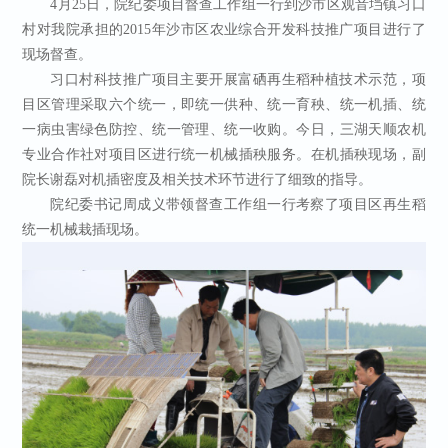
4月25日，院纪委项目督查工作组一行到沙市区观音垱镇习口
村对我院承担的2015年沙市区农业综合开发科技推广项目进行了
现场督查。
习口村科技推广项目主要开展富硒再生稻种植技术示范，项
目区管理采取六个统一，即统一供种、统一育秧、统一机插、统
一病虫害绿色防控、统一管理、统一收购。今日，三湖天顺农机
专业合作社对项目区进行统一机械插秧服务。在机插秧现场，副
院长谢磊对机插密度及相关技术环节进行了细致的指导。
院纪委书记周成义带领督查工作组一行考察了项目区再生稻
统一机械栽插现场。