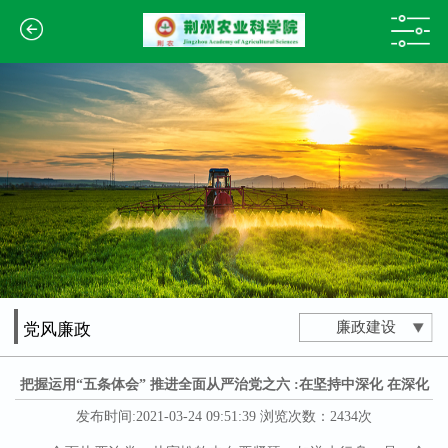
廉政建设
党风廉政
把握运用“五条体会” 推进全面从严治党之六 :在坚持中深化 在深化
中坚持
发布时间:2021-03-24 09:51:39 浏览次数：2434次