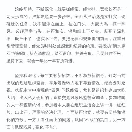
始终坚持、不断深化，就要抓经常、经常抓。宽松软不是一
两天形成的，严紧硬也要一步步来。全面从严治党是实打实、硬
碰硬的任务，决不能浮在面上、挂在口头，大轰大嗡、搞一阵
风。必须严字当头，在严和实、深和细上下功夫。离开了深和
细，既严不了、也实不下去。要把纪律和规矩挺到前面，注重日
常管理监督，使党员时时处处感受到纪律的约束。要发扬“滴水穿
石”的韧劲，从点滴做起，踏石留印、抓铁有痕。只要咬住不松、
坚持下去，就会一年比一年有所前进。
坚持和深化，每年要有新招数，不断释放新信号。针对当前
出现的规避组织监督、享乐奢靡转入地下等新情况，纪委要对巡
视、执纪审查中发现的“四风”问题线索，尤其是组织和参加大吃
大喝、出入私人会所的，直接交党风政风监督室调查，参加吃喝
的人一律查清约谈，参加者本人要在组织生活会上讲一讲，红红
脸、出出汗，严重的坚决处理。全面从严治党，就要有坚持和深
化的招数，一方面看住面上的问题，巩固“不敢”的氛围，另一方
面向纵深拓展，强化“不能”。