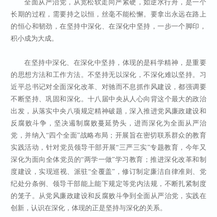
全面从严治党，从宽松软走向严紧硬，如逆水行舟，是一个
长期的过程，需要持之以恒，丝毫不能松懈。要拿出永远在路上
的恒心和韧劲，在坚持中深化、在深化中坚持，一步一个脚印，
积小成为大成。
在坚持中深化、在深化中坚持，体现的是科学精神，是重要
的思想方法和工作方法。不坚持无以深化，不深化难以坚持。习
近平总书记对全面深化改革、对驰而不息抓作风建设，都强调要
不断坚持、巩固和深化。十八届中央从人心向背这个最大的政治
出发，从落实中央八项规定精神破题，深入推进党风廉政建设和
反腐败斗争，坚决遏制腐败蔓延势头，进而深化为全面从严治
党，并纳入“四个全面”战略布局；开展旨在密切联系群众的教育
实践活动，针对党员领导干部开展“三严三实”专题教育，今年又
深化为面向全体党员的“两学一做”学习教育；推进深化改革和制
度建设，实现巡视、派驻“全覆盖”，修订制定廉洁自律准则、党
纪处分条例、领导干部能上能下规定等党内法规，不断扎紧制度
的笼子。从党风廉政建设和反腐败斗争到全面从严治党，实践在
创新，认识在深化，体现的正是坚持与深化的关系。